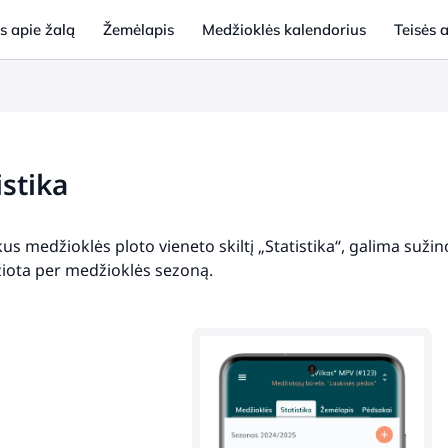
 apie žalą
Žemėlapis
Medžioklės kalendorius
Teisės a
istika
kus medžioklės ploto vieneto skiltį „Statistika“, galima sužin
ota per medžioklės sezoną.