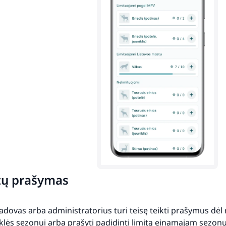
tų prašymas
adovas arba administratorius turi teisę teikti prašymus dėl
lės sezonui arba prašyti padidinti limitą einamajam sezonu