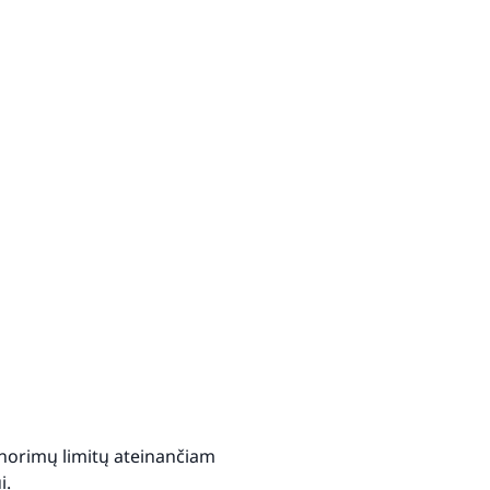
 norimų limitų ateinančiam
i.