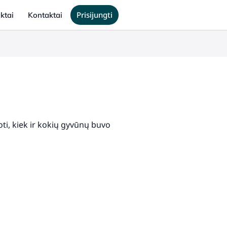
Prisijungti
ktai
Kontaktai
oti, kiek ir kokių gyvūnų buvo