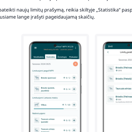
pateikti naujų limitų prašymą, reikia skiltyje „Statistika“ pa
iusiame lange įrašyti pageidaujamą skaičių.