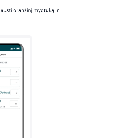
spausti oranžinį mygtuką ir