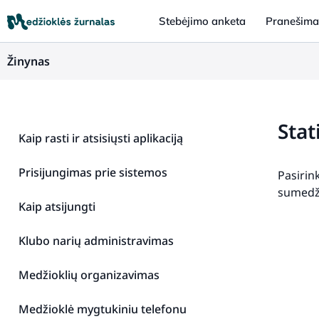
Stebėjimo anketa
Pranešimas
Žinynas
Stat
Kaip rasti ir atsisiųsti aplikaciją
Prisijungimas prie sistemos
Pasirin
sumedži
Kaip atsijungti
Klubo narių administravimas
Medžioklių organizavimas
Medžioklė mygtukiniu telefonu