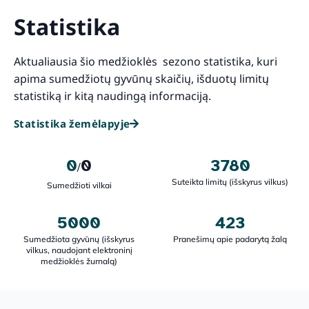
Statistika
Aktualiausia šio medžioklės sezono statistika, kuri
apima sumedžiotų gyvūnų skaičių, išduotų limitų
statistiką ir kitą naudingą informaciją.
Statistika žemėlapyje
0
0
3780
/
Suteikta limitų (išskyrus vilkus)
Sumedžioti vilkai
5000
423
Sumedžiota gyvūnų (išskyrus
Pranešimų apie padarytą žalą
vilkus, naudojant elektroninį
medžioklės žurnalą)