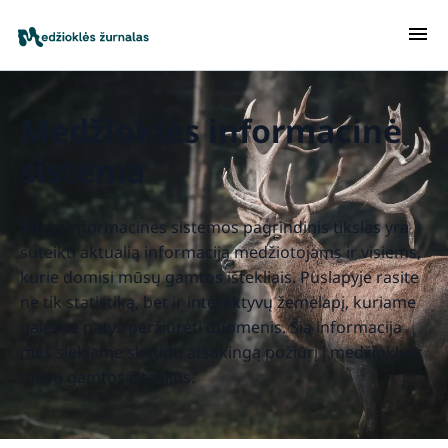
Medžioklės informacinė
sistema
Mūsų informacinės sistemos pagrindinis tikslas yra
suteikti aktualią informaciją medžiotojams ir visiems,
kurie domisi mūsų gamtos ištekliais. Puslapyje rasite
ne tik statistiką, bet ir interaktyvų žemėlapį, kuriame
galėsite patys peržiūrėti duomenis. Šia informacija
mes siekiame skatinti atsakingą požiūrį į medžioklę ir
mūsų gamtos išteklius.