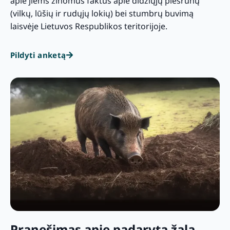
apie jiems žinomus faktus apie didžiųjų plėšrūnų
(vilkų, lūšių ir rudųjų lokių) bei stumbrų buvimą
laisvėje Lietuvos Respublikos teritorijoje.
Pildyti anketą
Pranešimas apie padarytą žalą